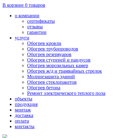
В корзине
0
товаров
о компании
сертификаты
отзывы
гарантии
услуги
Обогрев кровли
Обогрев трубопроводов
Обогрев резервуаров
Обогрев ступеней и пандусов
Обогрев морозильных камер
Обогрев ж/д и трамвайных стрелок
Молниезащита зданий
Обогрев стеклопакетов
Обогрев бетона
Ремонт электрического теплого пола
объекты
продукция
монтаж
доставка
оплата
контакты