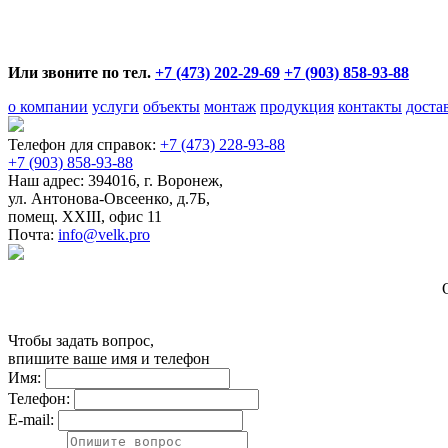
Или звоните по тел.
+7 (473) 202-29-69
+7 (903) 858-93-88
о компании
услуги
объекты
монтаж
продукция
контакты
доста
Телефон для справок:
+7 (473) 228-93-88
+7 (903) 858-93-88
Наш адрес:
394016, г. Воронеж,
ул. Антонова-Овсеенко, д.7Б,
помещ. XXIII, офис 11
Почта:
info@velk.pro
Чтобы задать вопрос,
впишите ваше имя и телефон
Имя:
Телефон:
E-mail: