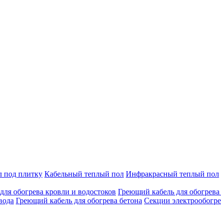
л под плитку
Кабельный теплый пол
Инфракрасный теплый пол
для обогрева кровли и водостоков
Греющий кабель для обогрева
вода
Греющий кабель для обогрева бетона
Секции электрообогре