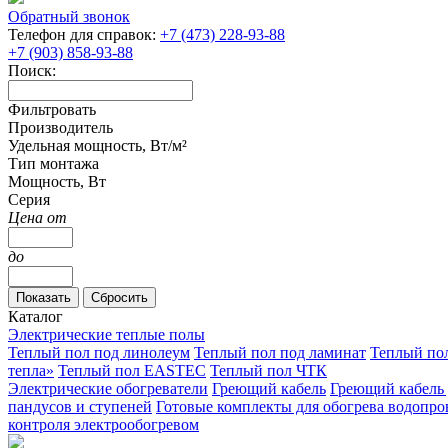
Обратный звонок
Телефон для справок:
+7 (473) 228-93-88
+7 (903) 858-93-88
Поиск:
Фильтровать
Производитель
Удельная мощность, Вт/м²
Тип монтажа
Мощность, Вт
Серия
Цена от
до
Каталог
Электрические теплые полы
Теплый пол под линолеум
Теплый пол под ламинат
Теплый по
тепла»
Теплый пол EASTEC
Теплый пол ЧТК
Электрические обогреватели
Греющий кабель
Греющий кабель 
пандусов и ступеней
Готовые комплекты для обогрева водопро
контроля электрообогревом