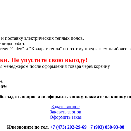
и поставку электрических теплых полов.
 виды работ.
я "Caleo" и "Квадрат тепла" и поэтому предлагаем наиболее в
и. Не упустите свою выгоду!
я менеджером после оформления товара через корзину.
%
10%
бы задать вопрос или оформить заявку, нажмите на кнопку н
Задать вопрос
Заказать звонок
Оформить заказ
Или звоните по тел.
+7 (473) 202-29-69
+7 (903) 858-93-88